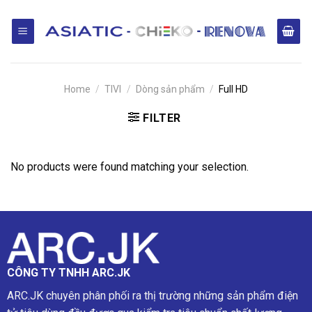
Skip
to
content
Home
/
TIVI
/
Dòng sản phẩm
/
Full HD
FILTER
No products were found matching your selection.
CÔNG TY TNHH ARC.JK
ARC.JK chuyên phân phối ra thị trường những sản phẩm điện