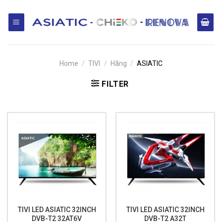
Skip
to
content
Home
/
TIVI
/
Hãng
/
ASIATIC
FILTER
TIVI LED ASIATIC 32INCH
TIVI LED ASIATIC 32INCH
DVB-T2 32AT6V
DVB-T2 A32T