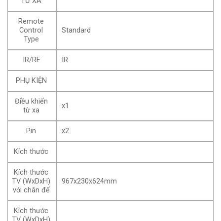
TỪ XA
Remote
Control
Standard
Type
IR/RF
IR
PHỤ KIỆN
Điều khiển
x1
từ xa
Pin
x2
Kích thước
Kích thước
TV (WxDxH)
967x230x624mm
với chân đế
Kích thước
TV (WxDxH)