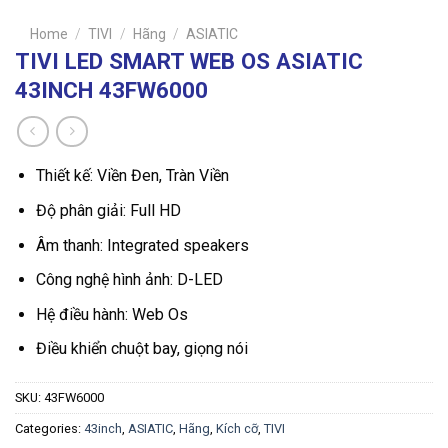
Home
/
TIVI
/
Hãng
/
ASIATIC
TIVI LED SMART WEB OS ASIATIC
43INCH 43FW6000
Thiết kế: Viền Đen, Tràn Viền
Độ phân giải: Full HD
Âm thanh: Integrated speakers
Công nghệ hình ảnh: D-LED
Hệ điều hành: Web Os
Điều khiển chuột bay, giọng nói
SKU:
43FW6000
Categories:
43inch
,
ASIATIC
,
Hãng
,
Kích cỡ
,
TIVI