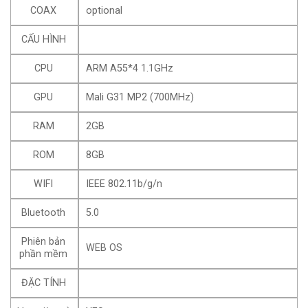
COAX
optional
CẤU HÌNH
CPU
ARM A55*4 1.1GHz
GPU
Mali G31 MP2 (700MHz)
RAM
2GB
ROM
8GB
WIFI
IEEE 802.11b/g/n
Bluetooth
5.0
Phiên bản
WEB OS
phần mềm
ĐẶC TÍNH