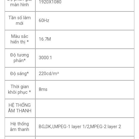
1920X1080
màn hình
Tần số làm
60Hz
mới
Màu sắc
16.7M
hiển thị *
Độ tương
3000:1
phản*
Độ sáng*
220cd/m²
Thời gian
8ms
khôi phục *
HỆ THỐNG
ÂM THANH
Hệ thống
BG,DK,I,MPEG-1 layer 1/2,MPEG-2 layer 2
âm thanh