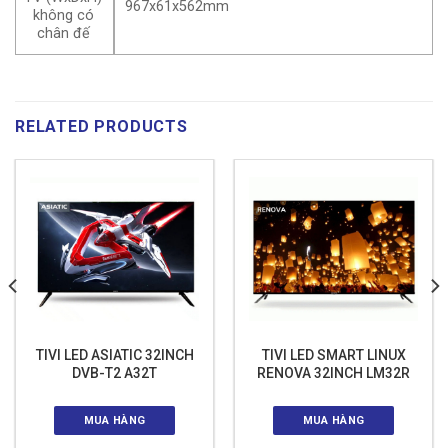
967x61x562mm
không có
chân đế
RELATED PRODUCTS
TIVI LED ASIATIC 32INCH
TIVI LED SMART LINUX
DVB-T2 A32T
RENOVA 32INCH LM32R
MUA HÀNG
MUA HÀNG