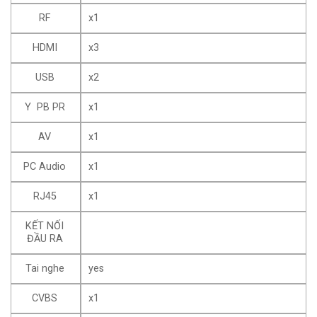
RF
x1
HDMI
x3
USB
x2
Y PB PR
x1
AV
x1
PC Audio
x1
RJ45
x1
KẾT NỐI
ĐẦU RA
Tai nghe
yes
CVBS
x1