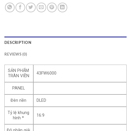
DESCRIPTION
REVIEWS (0)
SẢN PHẨM
43FW6000
TRÀN VIỀN
PANEL
Đèn nền
DLED
Tỷ lệ khung
16:9
hình *
Độ phân giải