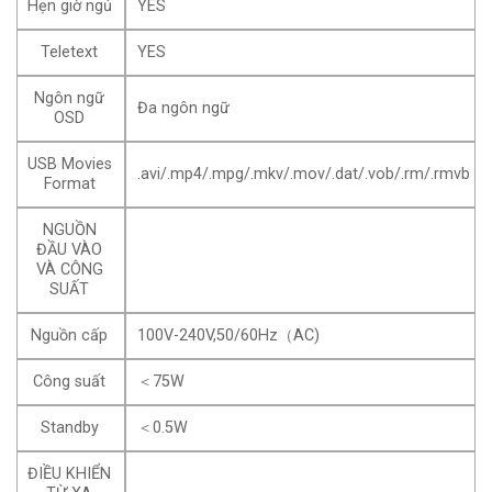
Hẹn giờ ngủ
YES
Teletext
YES
Ngôn ngữ
Đa ngôn ngữ
OSD
USB Movies
.avi/.mp4/.mpg/.mkv/.mov/.dat/.vob/.rm/.rmvb
Format
NGUỒN
ĐẦU VÀO
VÀ CÔNG
SUẤT
Nguồn cấp
100V-240V,50/60Hz（AC)
Công suất
＜75W
Standby
＜0.5W
ĐIỀU KHIỂN