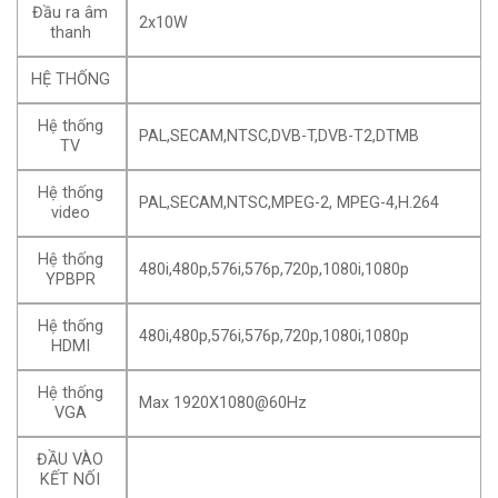
Đầu ra âm
2x10W
thanh
HỆ THỐNG
Hệ thống
PAL,SECAM,NTSC,DVB-T,DVB-T2,DTMB
TV
Hệ thống
PAL,SECAM,NTSC,MPEG-2, MPEG-4,H.264
video
Hệ thống
480i,480p,576i,576p,720p,1080i,1080p
YPBPR
Hệ thống
480i,480p,576i,576p,720p,1080i,1080p
HDMI
Hệ thống
Max 1920X1080@60Hz
VGA
ĐẦU VÀO
KẾT NỐI