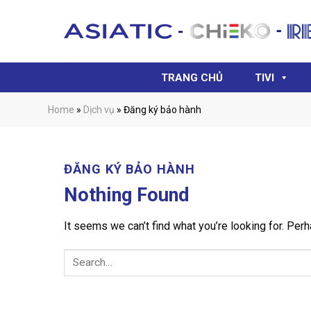
Skip
to
content
TRANG CHỦ
TIVI
Home
»
Dịch vụ
»
Đăng ký bảo hành
ĐĂNG KÝ BẢO HÀNH
Nothing Found
It seems we can’t find what you’re looking for. Per