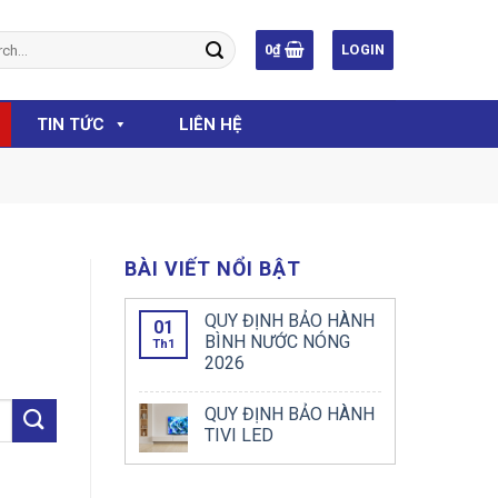
h
0
₫
LOGIN
TIN TỨC
LIÊN HỆ
BÀI VIẾT NỔI BẬT
QUY ĐỊNH BẢO HÀNH
01
BÌNH NƯỚC NÓNG
Th1
2026
QUY ĐỊNH BẢO HÀNH
TIVI LED