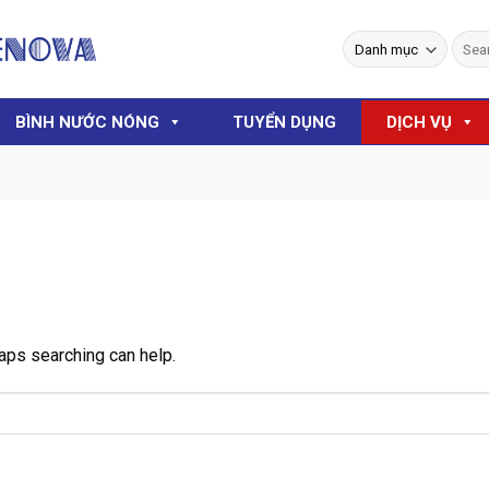
Searc
for:
BÌNH NƯỚC NÓNG
TUYỂN DỤNG
DỊCH VỤ
haps searching can help.