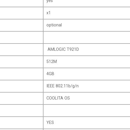
yes
x1
optional
AMLOGIC T921D
512M
4GB
IEEE 802.11b/g/n
COOLITA OS
YES