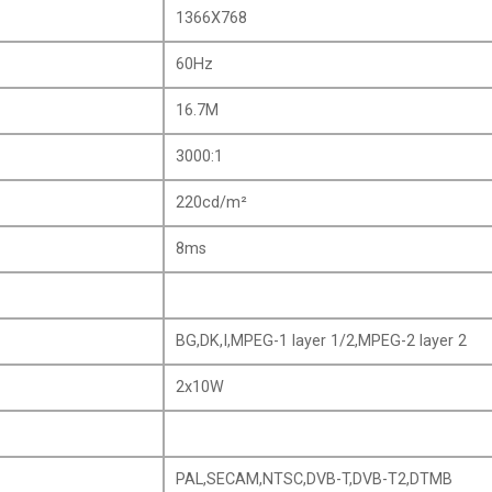
1366X768
60Hz
16.7M
3000:1
220cd/m²
8ms
BG,DK,I,MPEG-1 layer 1/2,MPEG-2 layer 2
2x10W
PAL,SECAM,NTSC,DVB-T,DVB-T2,DTMB