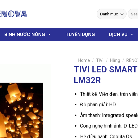
Sear
for:
BÌNH NƯỚC NÓNG
TUYỂN DỤNG
DỊCH VỤ
Home
/
TIVI
/
Hãng
/
RENO
TIVI LED SMAR
LM32R
Thiết kế: Viền đen, tràn viền
Độ phân giải: HD
Âm thanh: Integrated spea
Công nghệ hình ảnh: D-LED
Hệ điều hành: Coolita Os