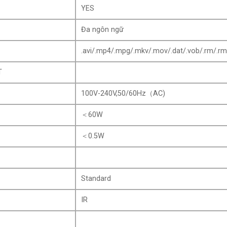
YES
Đa ngôn ngữ
.avi/.mp4/.mpg/.mkv/.mov/.dat/.vob/.rm/.r
T
100V-240V,50/60Hz（AC)
＜60W
＜0.5W
Standard
IR