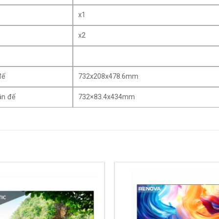
x1
x2
đế
732x208x478.6mm
ân đế
732×83.4x434mm