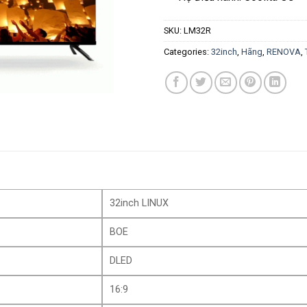
SKU:
LM32R
Categories:
32inch
,
Hãng
,
RENOVA
,
32inch LINUX
BOE
DLED
16:9