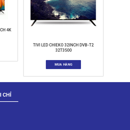
NCH 4K
TIVI LED CHIEKO 32INCH DVB-T2
32T3500
MUA HÀNG
I CHỈ