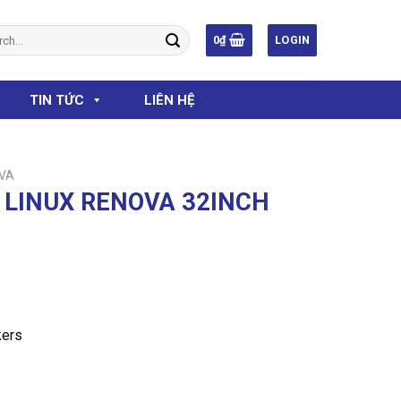
ch
0
₫
LOGIN
TIN TỨC
LIÊN HỆ
VA
T LINUX RENOVA 32INCH
kers