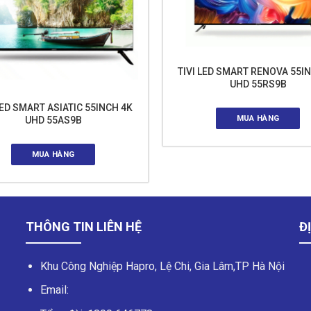
TIVI LED SMART RENOVA 55I
UHD 55RS9B
LED SMART ASIATIC 55INCH 4K
MUA HÀNG
UHD 55AS9B
MUA HÀNG
THÔNG TIN LIÊN HỆ
ĐỊ
Khu Công Nghiệp Hapro, Lệ Chi, Gia Lâm,TP Hà Nội
Email: