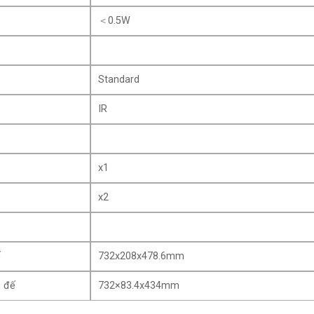
＜0.5W
Standard
IR
x1
x2
ế
732x208x478.6mm
n đế
732×83.4x434mm