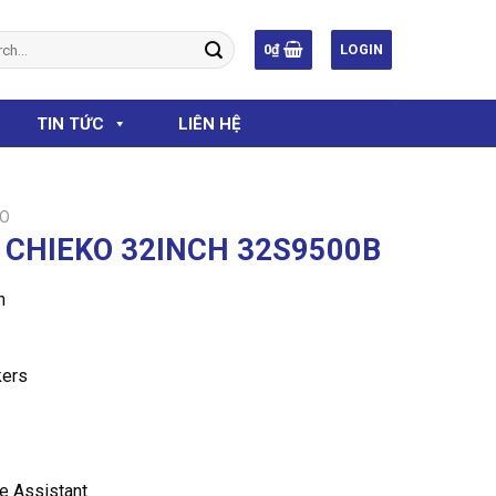
h
0
₫
LOGIN
TIN TỨC
LIÊN HỆ
KO
T CHIEKO 32INCH 32S9500B
n
kers
le Assistant