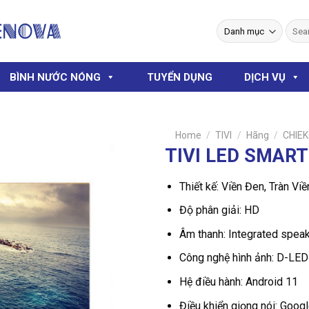
Searc
for:
BÌNH NƯỚC NÓNG
TUYỂN DỤNG
DỊCH VỤ
Home
/
TIVI
/
Hãng
/
CHIE
TIVI LED SMAR
Thiết kế: Viền Đen, Tràn Viề
Độ phân giải: HD
Âm thanh: Integrated spea
Công nghệ hình ảnh: D-LED
Hệ điều hành: Android 11
Điều khiển giọng nói: Goog