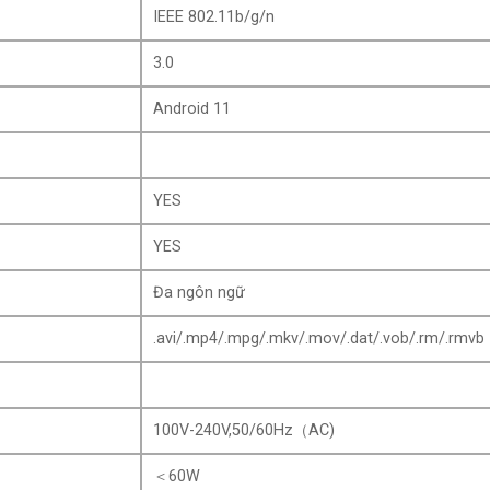
IEEE 802.11b/g/n
3.0
Android 11
YES
YES
Đa ngôn ngữ
.avi/.mp4/.mpg/.mkv/.mov/.dat/.vob/.rm/.rmvb
100V-240V,50/60Hz（AC)
＜60W