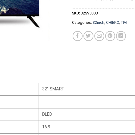
SKU:
32S9500B
Categories:
32inch
,
CHIEKO
,
TIVI
32″ SMART
DLED
16:9