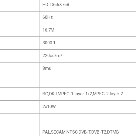
HD 1366X768
60Hz
16.7M
3000:1
220cd/m²
8ms
BG,DK,I,MPEG-1 layer 1/2,MPEG-2 layer 2
2x10W
PAL,SECAM,NTSC,DVB-T,DVB-T2,DTMB