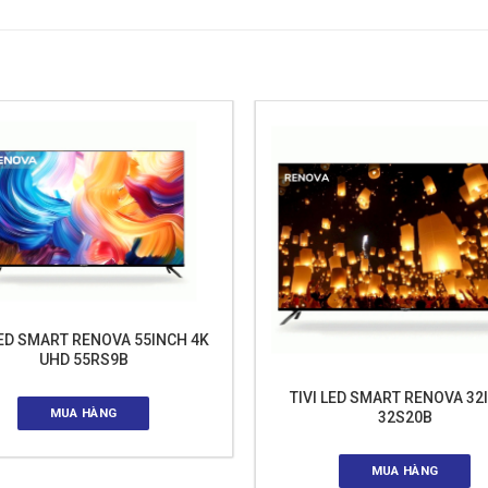
LED SMART RENOVA 55INCH 4K
UHD 55RS9B
TIVI LED SMART RENOVA 32
MUA HÀNG
32S20B
MUA HÀNG