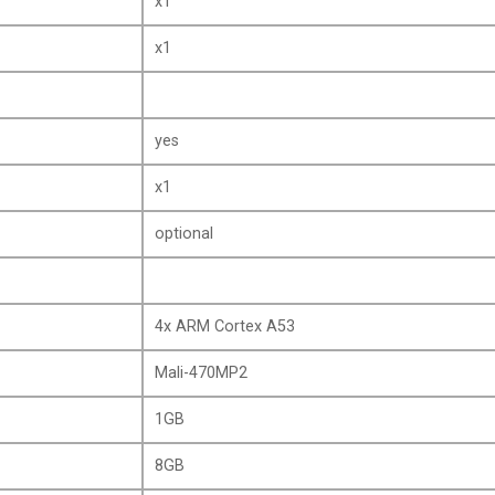
x1
x1
yes
x1
optional
4x ARM Cortex A53
Mali-470MP2
1GB
8GB