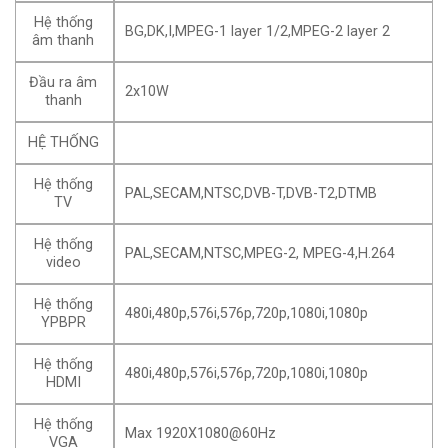
Hệ thống
BG,DK,I,MPEG-1 layer 1/2,MPEG-2 layer 2
âm thanh
Đầu ra âm
2x10W
thanh
HỆ THỐNG
Hệ thống
PAL,SECAM,NTSC,DVB-T,DVB-T2,DTMB
TV
Hệ thống
PAL,SECAM,NTSC,MPEG-2, MPEG-4,H.264
video
Hệ thống
480i,480p,576i,576p,720p,1080i,1080p
YPBPR
Hệ thống
480i,480p,576i,576p,720p,1080i,1080p
HDMI
Hệ thống
Max 1920X1080@60Hz
VGA