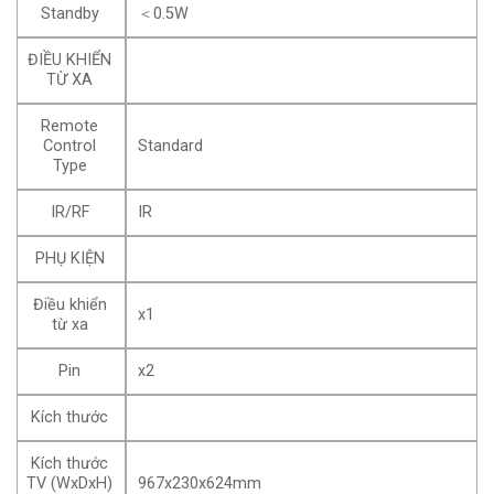
Standby
＜0.5W
ĐIỀU KHIỂN
TỪ XA
Remote
Control
Standard
Type
IR/RF
IR
PHỤ KIỆN
Điều khiển
x1
từ xa
Pin
x2
Kích thước
Kích thước
TV (WxDxH)
967x230x624mm