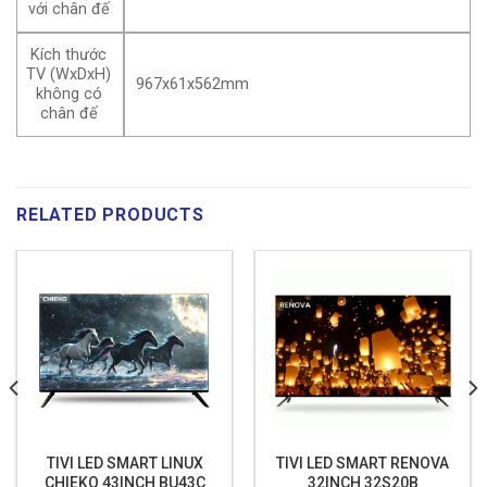
với chân đế
Kích thước
TV (WxDxH)
967x61x562mm
không có
chân đế
RELATED PRODUCTS
TIVI LED SMART LINUX
TIVI LED SMART RENOVA
CHIEKO 43INCH BU43C
32INCH 32S20B