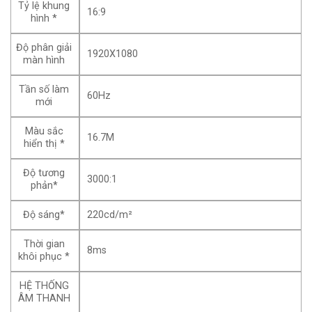
Tỷ lệ khung
16:9
hình *
Độ phân giải
1920X1080
màn hình
Tần số làm
60Hz
mới
Màu sắc
16.7M
hiển thị *
Độ tương
3000:1
phản*
Độ sáng*
220cd/m²
Thời gian
8ms
khôi phục *
HỆ THỐNG
ÂM THANH