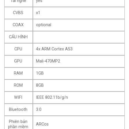
Tai nghe
yes
CVBS
x1
COAX
optional
CẤU HÌNH
CPU
4x ARM Cortex A53
GPU
Mali-470MP2
RAM
1GB
ROM
8GB
WIFI
IEEE 802.11b/g/n
Bluetooth
3.0
Phiên bản
ARCos
phần mềm