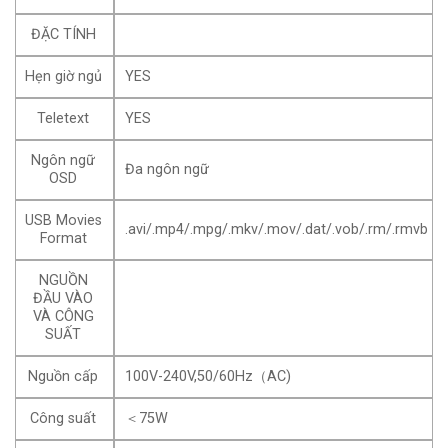
ĐẶC TÍNH
Hẹn giờ ngủ
YES
Teletext
YES
Ngôn ngữ
Đa ngôn ngữ
OSD
USB Movies
.avi/.mp4/.mpg/.mkv/.mov/.dat/.vob/.rm/.rmvb
Format
NGUỒN
ĐẦU VÀO
VÀ CÔNG
SUẤT
Nguồn cấp
100V-240V,50/60Hz（AC)
Công suất
＜75W