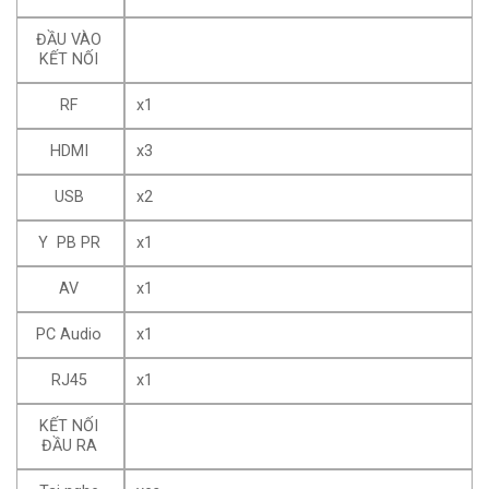
ĐẦU VÀO
KẾT NỐI
RF
x1
HDMI
x3
USB
x2
Y PB PR
x1
AV
x1
PC Audio
x1
RJ45
x1
KẾT NỐI
ĐẦU RA